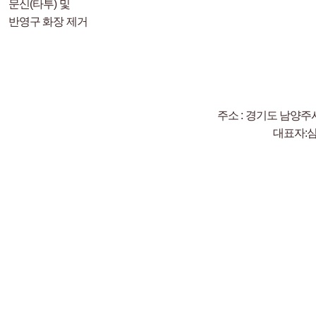
문신(타투) 및
반영구 화장 제거
주소 : 경기도 남양주시
대표자: