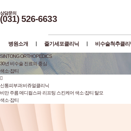
상담문의
(031) 526-6633
병원소개
줄기세포클리닉
비수술척추클리
SINTONG ORTHOPEDICS
30년 비수술 진료의 중심
색소·잡티
신통피부과:비쥬얼클리닉
비만
주름
메디컬스파
리프팅
스킨케어
색소·잡티
탈모
색소·잡티