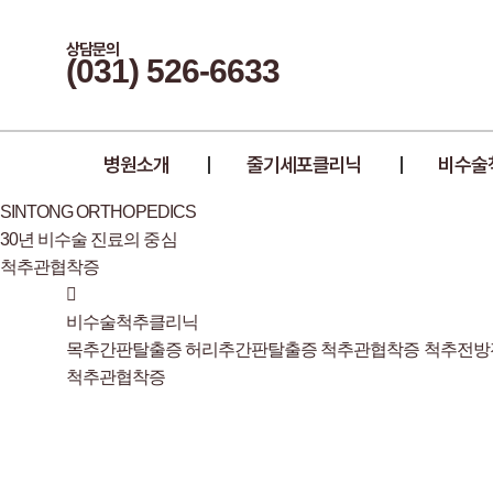
상담문의
(031) 526-6633
병원소개
줄기세포클리닉
비수술
SINTONG ORTHOPEDICS
30년 비수술 진료의 중심
척추관협착증
비수술척추클리닉
목추간판탈출증
허리추간판탈출증
척추관협착증
척추전방
척추관협착증