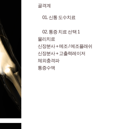
골격계
01.
신통 도수치료
02.
통증 치료 선택 1
물리치료
신장분사 + 메조 / 메조플래쉬
신장분사 + 고출력레이저
체외충격파
통증수액