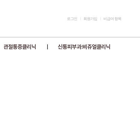
로그인
회원가입
비급여 항목
관절통증클리닉
신통피부과:비쥬얼클리닉