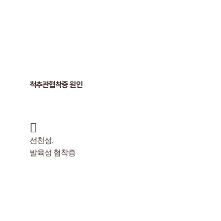
척추관협착증 원인
선천성,
발육성 협착증