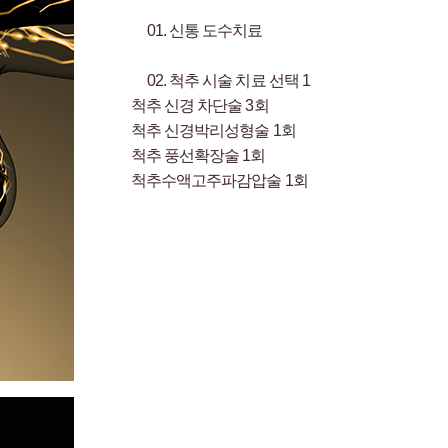
01.
신통 도수치료
02.
척추 시술 치료 선택 1
척추 신경 차단술 3회
척추 신경박리성형술 1회
척추 풍선확장술 1회
척추수액고주파감압술 1회