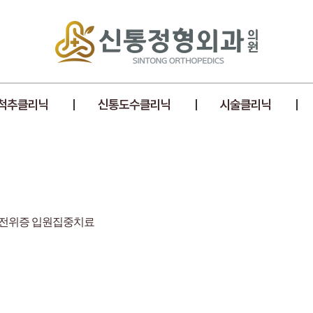
척추클리닉
신통도수클리닉
시술클리닉
전위증
입원집중치료