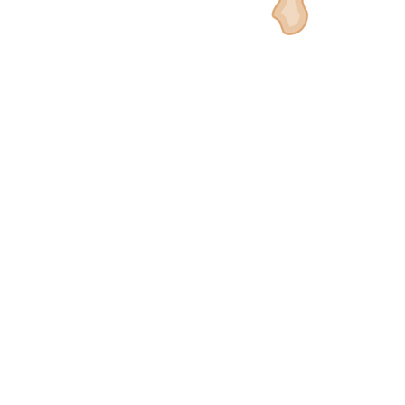
허리를 뒤로 젖힐 때 통증이 심하다.
누웠다 일어나기 힘들지만 일단 움직이면
하지만 오래 걸으면 중간에 쉬어 주어야 
다리가 저리고 감각이 둔해진다.
쪼그리고 앉는 것이 편하다.
다리 양쪽으로 쥐어 짜는 듯한 통증이 있
VS