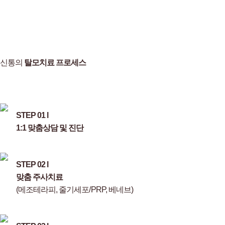
신통의
탈모치료 프로세스
STEP 01 l
1:1 맞춤상담 및 진단
STEP 02 l
맞춤 주사치료
(메조테라피, 줄기세포/PRP, 베네브)