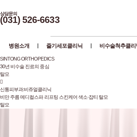
상담문의
(031) 526-6633
병원소개
줄기세포클리닉
비수술척추클리
SINTONG ORTHOPEDICS
30년 비수술 진료의 중심
탈모
신통피부과:비쥬얼클리닉
비만
주름
메디컬스파
리프팅
스킨케어
색소·잡티
탈모
탈모