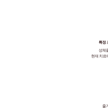
특정 
성체
현재 치료
줄기