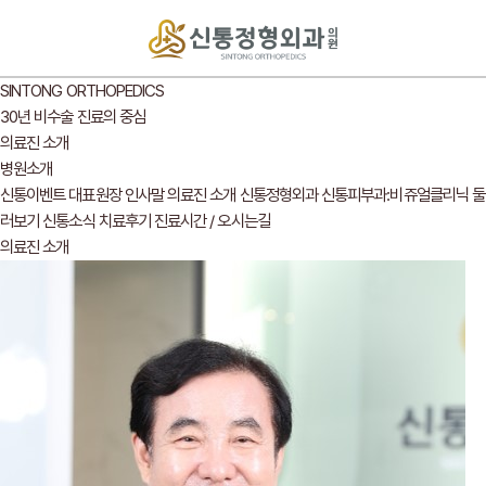
SINTONG ORTHOPEDICS
30년 비수술 진료의 중심
의료진 소개
병원소개
신통이벤트
대표원장 인사말
의료진 소개
신통정형외과
신통피부과:비쥬얼클리닉
둘
러보기
신통소식
치료후기
진료시간 / 오시는길
의료진 소개