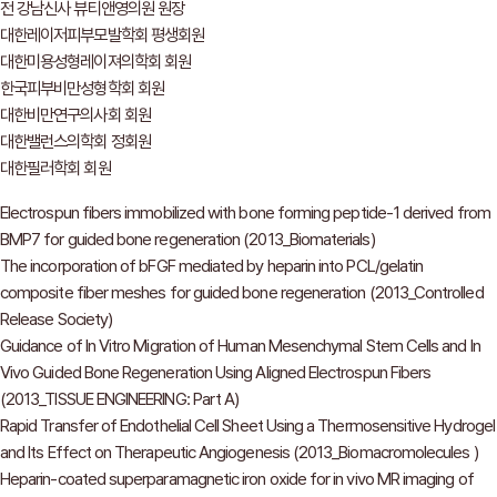
전 강남신사 뷰티앤영의원 원장
대한레이저피부모발학회 평생회원
대한미용성형레이져의학회 회원
한국피부비만성형학회 회원
대한비만연구의사회 회원
대한밸런스의학회 정회원
대한필러학회 회원
Electrospun fibers immobilized with bone forming peptide-1 derived from
BMP7 for guided bone regeneration (2013_Biomaterials)
The incorporation of bFGF mediated by heparin into PCL/gelatin
composite fiber meshes for guided bone regeneration (2013_Controlled
Release Society)
Guidance of In Vitro Migration of Human Mesenchymal Stem Cells and In
Vivo Guided Bone Regeneration Using Aligned Electrospun Fibers
(2013_TISSUE ENGINEERING: Part A)
Rapid Transfer of Endothelial Cell Sheet Using a Thermosensitive Hydrogel
and Its Effect on Therapeutic Angiogenesis (2013_Biomacromolecules )
Heparin-coated superparamagnetic iron oxide for in vivo MR imaging of