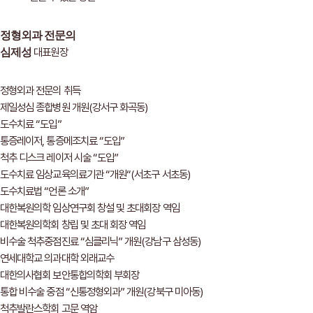
정형외과 전문의
대표원장
심제성
정형외과 전문의 취득
제일성심 종합병원 개원(강서구 화곡동)
도수치료 “도입”
통증레이저, 통증메조치료 “도입”
척추 디스크 레이저 시술 “도입”
도수치료 임상교육의료기관 “개원“(서초구 서초동)
도수치료법 “언론 소개”
대한복원의학 임상연구회 창설 및 초대회장 역임
대한복원의학회 창립 및 초대 회장 역임
비수술 척추중점진료 “심클리닉” 개원(강남구 삼성동)
연세대학교 의과대학 외래교수
대한의사협회 보안통합의학회 부회장
통합 비수술 중점 “신통정형외과” 개원(강북구 미아동)
척추발란스학회 고문 역암