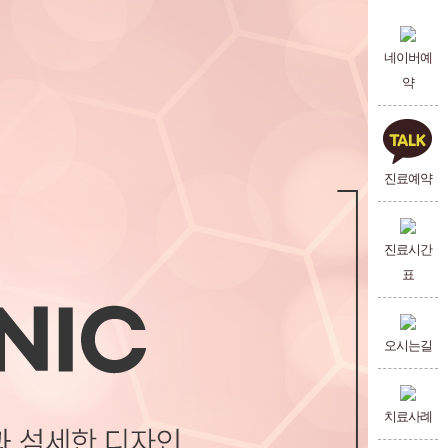
네이버예
약
진료예약
진료시간
표
오시는길
치료사례