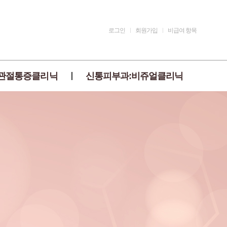
로그인
회원가입
비급여 항목
관절통증클리닉
신통피부과:비쥬얼클리닉