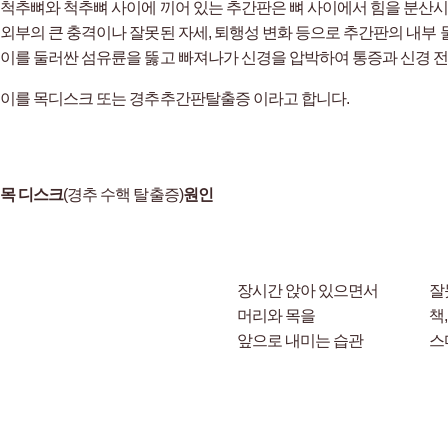
척추뼈와 척추뼈 사이에 끼어 있는 추간판은 뼈 사이에서 힘을 분산시
외부의 큰 충격이나 잘못된 자세, 퇴행성 변화 등으로 추간판의 내부
이를 둘러싼 섬유륜을 뚫고 빠져나가 신경을 압박하여 통증과 신경 전
이를 목디스크 또는 경추추간판탈출증 이라고 합니다.
목 디스크
(경추 수핵 탈출증)
원인
장시간 앉아 있으면서
잘
머리와 목을
책,
앞으로 내미는 습관
스