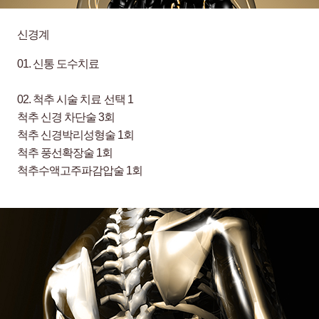
신경계
01.
신통 도수치료
02.
척추 시술 치료 선택 1
척추 신경 차단술 3회
척추 신경박리성형술 1회
척추 풍선확장술 1회
척추수액고주파감압술 1회