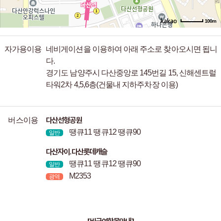
100m
길찾기
자가용이용
네비게이션을 이용하여 아래 주소로 찾아오시면 됩니
다.
경기도 남양주시 다산중앙로 145번길 15, 신해센트럴
타워2차 4,5,6층(건물내 지하주차장 이용)
다산선형공원
버스이용
땡큐11 땡큐12 땡큐90
일반
다산자이.다산롯데캐슬
땡큐11 땡큐12 땡큐90
일반
M2353
광역