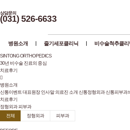
상담문의
(031) 526-6633
병원소개
줄기세포클리닉
비수술척추클리
SINTONG ORTHOPEDICS
30년 비수술 진료의 중심
치료후기
병원소개
신통이벤트
대표원장 인사말
의료진 소개
신통정형외과
신통피부과
치료후기
정형외과
피부과
전체
정형외과
피부과