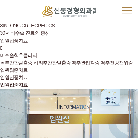
SINTONG ORTHOPEDICS
30년 비수술 진료의 중심
입원집중치료
비수술척추클리닉
목추간판탈출증
허리추간판탈출증
척추관협착증
척추전방전위증
입원집중치료
입원집중치료
입원집중치료