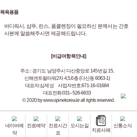
목욕용품
바디워시, 샴푸, 린스, 폼클렌징이 필요하신 분께서는 간호
사분께 말씀해주시면 제공해드립니다.
[비급여항목안내]
주소 : 경기도 남양주시 다산중앙로 145번길 15,
신해센트럴타워2차 4,5,6층 (다산동 6063-1)
대표자:심제성
사업자번호:671-16-01684
대표전화:031–526-6633
© 2020 by www.spinekorea.kr all rights reserved.
네이버예
진료예약
진료시간
오시는길
신통소식
치료사례
약
표