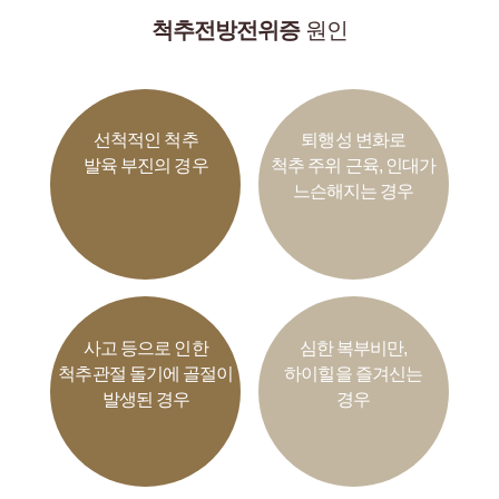
척추전방전위증
원인
선척적인 척추
퇴행성 변화로
발육 부진의 경우
척추 주위 근육, 인대가
느슨해지는 경우
사고 등으로 인한
심한 복부비만,
척추관절 돌기에 골절이
하이힐을 즐겨신는
발생된 경우
경우