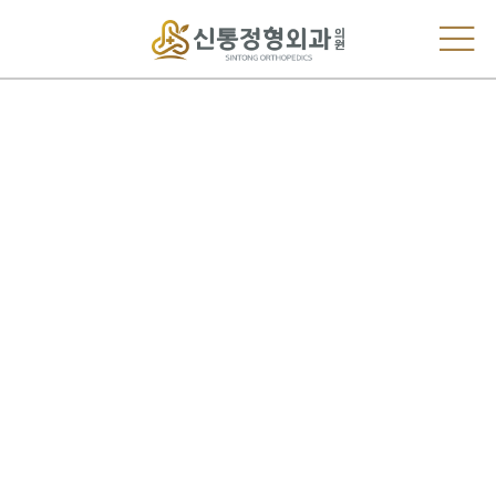
척추전방전위증
이란?
척추 전방전위증은 척추 몸통을 잡아주는 후관이 약해지거나
척추뼈 고리판이 분리되어 척추뼈가 다른 척추뼈에 비해
앞으로 튀어 나오게 된 상태입니다.
즉, 척추 한마디에서 상, 하 척추뼈가 제대로 연속되지 않고 서로
어긋나있는 상태로
움직일때마다 신경이 눌리고 인대가
늘어나면서 통증이 발생하는 질환입니다.