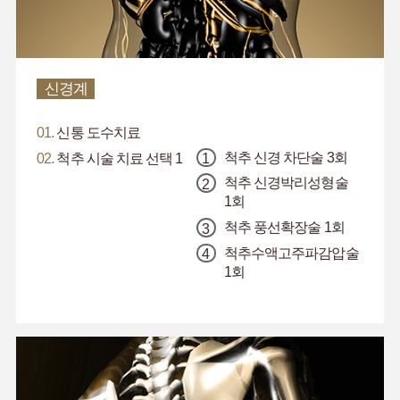
신경계
01.
신통 도수치료
척추 신경 차단술 3회
02.
척추 시술 치료 선택 1
척추 신경박리성형술
1회
척추 풍선확장술 1회
척추수액고주파감압술
1회