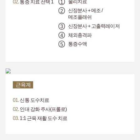
물리치료
02.
통증 치료 선택 1
신장분사 + 메조 /
메조플래쉬
신장분사 + 고출력레이저
체외충격파
통증수액
근육계
01.
신통 도수치료
02.
인대 강화 주사(프롤로)
03.
1:1 근육 재활 도수 치료