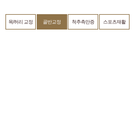
목/허리 교정
골반교정
척추측만증
스포츠재활
골반교정 도수치료
골반불균형이란 골반이 앞으로 또는 뒤로 틀어지거나 비틀어져
불균형한 상태로
골반의 좌우 균형이 흐트러지고 벌어져
하체가 뚱뚱해 보이는 것이 특징입니다.
무엇보다 이러한 불균형한 골반은대부분 잘못된 자세 습관에서
나타나는데 골반이 비틀어지면
휜다리, 다리길이차이, 엉덩이
처짐, 하체비만 등의 문제점이 발생하게 되고 더불어
전신체형불균형의 원인이 되어
만성통증의 근본원인이 될 수
있습니다.
따라서 휜다리이거나 유난히 하체가 뚱뚱하다면 골반교정을