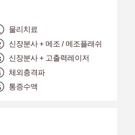
물리치료
신장분사 + 메조 / 메조플래쉬
신장분사 + 고출력레이저
체외충격파
통증수액