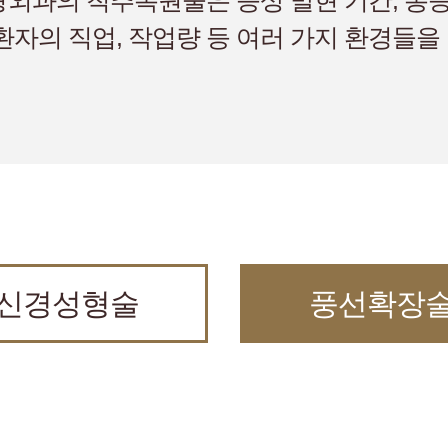
외과의 척추복원술은 증상 발현 기간, 통증
환자의 직업, 작업량 등 여러 가지 환경들
신경성형술
풍선확장