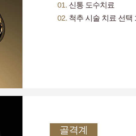
01.
신통 도수치료
02.
척추 시술 치료 선택 
골격계