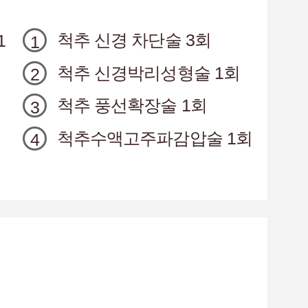
척추 신경 차단술 3회
1
척추 신경박리성형술 1회
척추 풍선확장술 1회
척추수액고주파감압술 1회