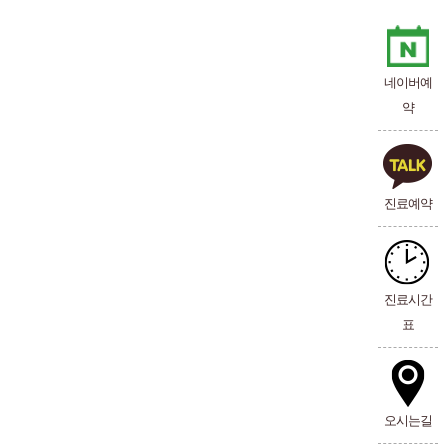
네이버예
약
진료예약
진료시간
표
오시는길