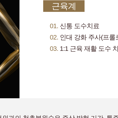
근육계
01.
신통 도수치료
02.
인대 강화 주사(프롤
03.
1:1 근육 재활 도수 