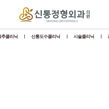
척추클리닉
신통도수클리닉
시술클리닉
척추 맞춤 치