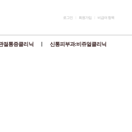
로그인
회원가입
비급여 항목
관절통증클리닉
신통피부과:비쥬얼클리닉
료법