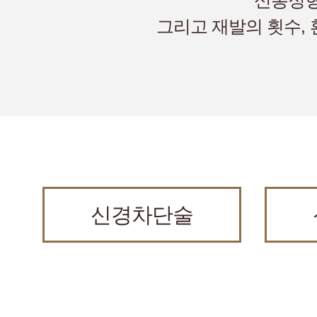
신통정형
그리고 재발의 횟수, 
신경차단술