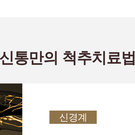
신통만의 척추치료
신경계