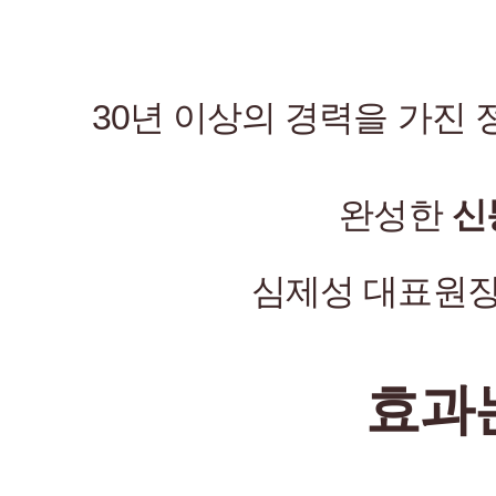
30년 이상의 경력을 가진
완성한
신
심제성 대표원장
효과는