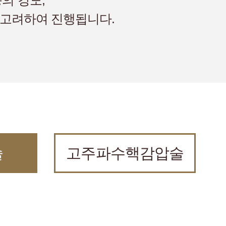
의 강도,
을 고려하여 진행됩니다.
술
고주파수핵감압술