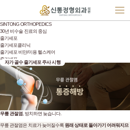
SINTONG ORTHOPEDICS
30년 비수술 진료의 중심
줄기세포
줄기세포클리닉
줄기세포
비만/미용
헬스케어
줄기세포
자가 골수 줄기세포 주사 시행
무릎 관절염
, 방치하면 늦습니다.
무릎 관절염은 치료가 늦어질수록
원래 상태로 돌아가기 어려워지므