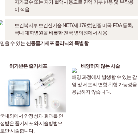
자가골수 또는 자가 혈액사용으로 면역 거부 반응 및 부작용
이 적음
보건복지부 보건신기술 NET(제 179호)인증 미국 FDA 등록,
국내 대학병원을 비롯한 전국 병의원에서 사용
믿을 수 있는
신통줄기세포 클리닉의 특별함
허가받은 줄기세포
배양하지 않는 시술
배양 과정에서 발생할 수 있는 감
염 및
세포의 변형 위험 가능성을
용납하지 않습니다.
국내외에서 안정성과 효과를 인
정받은
줄기세포와 시술방법으
로만 시술합니다.