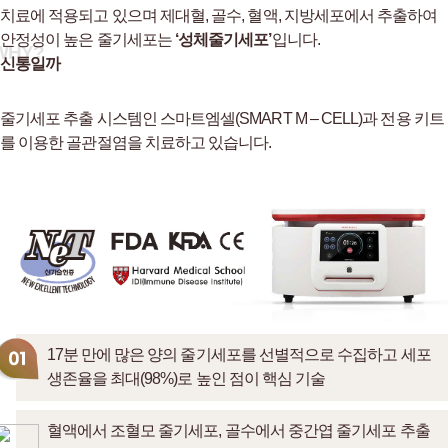
치료에 적용되고 있으며 제대혈, 골수, 혈액, 지방세포에서 추출하여
안정성이 높은 줄기세포는
‘성체줄기세포’
입니다.
WHY?
신통일까
줄기세포 추출 시스템인 스마트엠셀(SMART M – CELL)과
전용 키트
를 이용한 골관절염을 치료하고 있습니다.
17분 만에 많은 양의 줄기세포를 선별적으로 수집하고 세포
생존율을 최대(98%)로 높인 점이 핵심 기술
혈액에서 조혈모 줄기세포, 골수에서 중간엽 줄기세포 추출