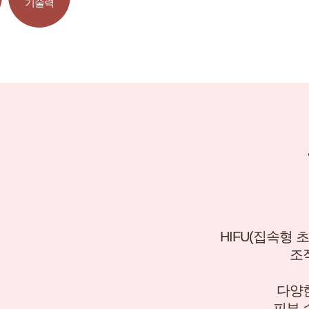
기술력
HIFU(집속형
조
다양한
피부 