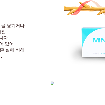
직을 당기거나
가진
니다.
어 있어
존 실에 비해
.