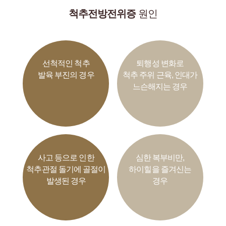
척추전방전위증
원인
선척적인 척추
퇴행성 변화로
발육 부진의 경우
척추 주위 근육, 인대가
느슨해지는 경우
사고 등으로 인한
심한 복부비만,
척추관절 돌기에 골절이
하이힐을 즐겨신는
발생된 경우
경우