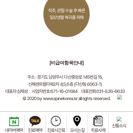
척추, 관절 수술 후 빠른
일상생활 복귀를 위해
[비급여항목안내]
주소 : 경기도 남양주시 다산중앙로 145번길 15,
신해센트럴타워2차 4,5,6층 (다산동 6063-1)
대표자:심제성
사업자번호:671-16-01684
대표전화:031–526-6633
© 2020 by www.spinekorea.kr all rights reserved.
신통소식
네이버예약
진료예약
진료시간표
오시는길
치료사례