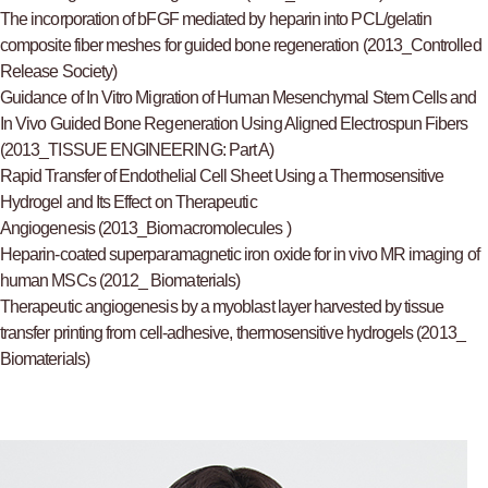
The incorporation of bFGF mediated by heparin into PCL/gelatin
composite fiber meshes for guided bone regeneration (2013_Controlled
Release Society)
Guidance of In Vitro Migration of Human Mesenchymal Stem Cells and
In Vivo Guided Bone Regeneration Using Aligned Electrospun Fibers
(2013_TISSUE ENGINEERING: Part A)
Rapid Transfer of Endothelial Cell Sheet Using a Thermosensitive
Hydrogel and Its Effect on Therapeutic
Angiogenesis (2013_Biomacromolecules )
Heparin-coated superparamagnetic iron oxide for in vivo MR imaging of
human MSCs (2012_ Biomaterials)
Therapeutic angiogenesis by a myoblast layer harvested by tissue
transfer printing from cell-adhesive, thermosensitive hydrogels (2013_
Biomaterials)