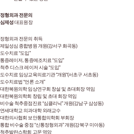
정형외과 전문의
심제성
대표원장
정형외과 전문의 취득
제일성심 종합병원 개원(강서구 화곡동)
도수치료 “도입”
통증레이저, 통증메조치료 “도입”
척추 디스크 레이저 시술 “도입”
도수치료 임상교육의료기관 “개원“(서초구 서초동)
도수치료법 “언론 소개”
대한복원의학 임상연구회 창설 및 초대회장 역임
대한복원의학회 창립 및 초대 회장 역임
비수술 척추중점진료 “심클리닉” 개원(강남구 삼성동)
연세대학교 의과대학 외래교수
대한의사협회 보안통합의학회 부회장
통합 비수술 중점 “신통정형외과” 개원(강북구 미아동)
척추발란스학회 고문 역암