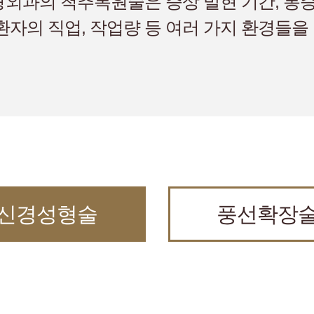
외과의 척추복원술은 증상 발현 기간, 통증
환자의 직업, 작업량 등 여러 가지 환경들
신경성형술
풍선확장