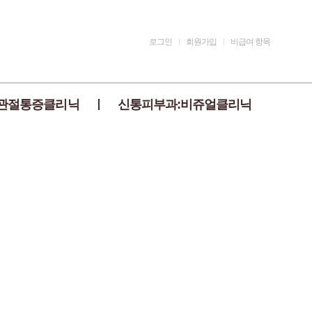
로그인
회원가입
비급여 항목
관절통증클리닉
신통피부과:비쥬얼클리닉