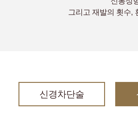
신통정형
그리고 재발의 횟수, 
신경차단술