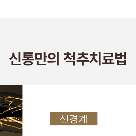
신통만의 척추치료법
신경계