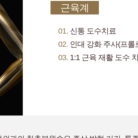
근육계
01.
신통 도수치료
02.
인대 강화 주사(프롤
03.
1:1 근육 재활 도수 