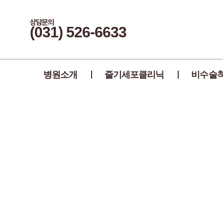
상담문의
(031) 526-6633
병원소개
줄기세포클리닉
비수술
신통만의 척