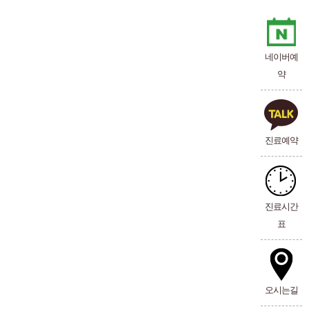
네이버예
약
진료예약
진료시간
표
오시는길