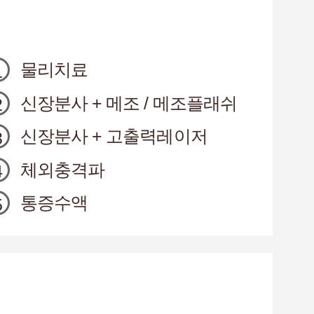
물리치료
신장분사 + 메조 / 메조플래쉬
신장분사 + 고출력레이저
체외충격파
통증수액