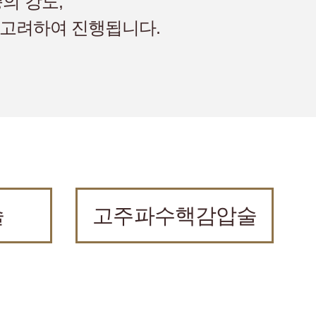
의 강도,
을 고려하여 진행됩니다.
술
고주파수핵감압술