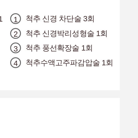
척추 신경 차단술 3회
1
척추 신경박리성형술 1회
척추 풍선확장술 1회
척추수액고주파감압술 1회