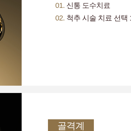
01.
신통 도수치료
02.
척추 시술 치료 선택 
골격계