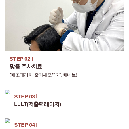
STEP 02 l
맞춤 주사치료
(메조테라피, 줄기세포/PRP, 베네브)
STEP 03 l
LLLT(저출력레이저)
STEP 04 l