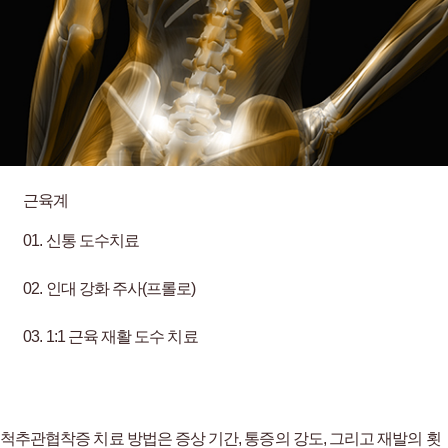
근육계
01.
신통 도수치료
02.
인대 강화 주사(프롤로)
03.
1:1 근육 재활 도수 치료
척추관협착증 치료 방법은 증상 기간, 통증의 강도,
그리고 재발의 횟