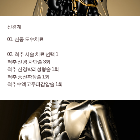
신경계
01.
신통 도수치료
02.
척추 시술 치료 선택 1
척추 신경 차단술 3회
척추 신경박리성형술 1회
척추 풍선확장술 1회
척추수액고주파감압술 1회