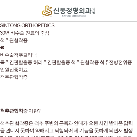
SINTONG ORTHOPEDICS
30년 비수술 진료의 중심
척추관협착증
비수술척추클리닉
목추간판탈출증
허리추간판탈출증
척추관협착증
척추전방전위증
입원집중치료
척추관협착증
척추관협착증
이란?
척추관 협착증은 척추 주변의 근육과 인대가 오랜 시간 받아온 압력
을 견디지 못하여 약해지고 퇴행되어 제 기능을 못하게 되면서 발생