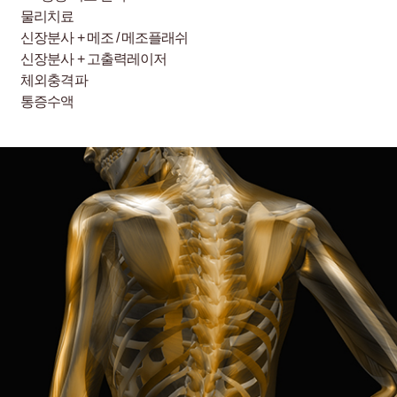
물리치료
신장분사 + 메조 / 메조플래쉬
신장분사 + 고출력레이저
체외충격파
통증수액