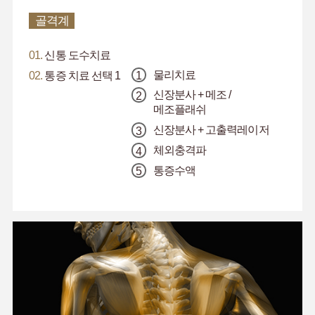
골격계
01.
신통 도수치료
물리치료
02.
통증 치료 선택 1
신장분사 + 메조 /
메조플래쉬
신장분사 + 고출력레이저
체외충격파
통증수액