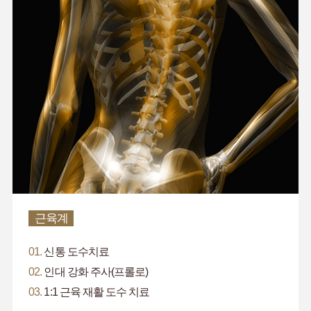
근육계
01.
신통 도수치료
02.
인대 강화 주사(프롤로)
03.
1:1 근육 재활 도수 치료