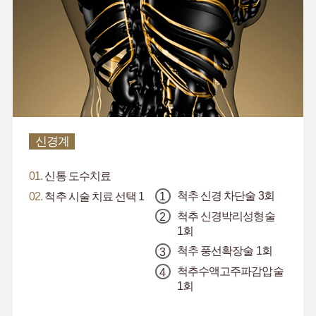
신경계
01.
신통 도수치료
척추 신경 차단술 3회
02.
척추 시술 치료 선택 1
척추 신경박리성형술
1회
척추 풍선확장술 1회
척추수액고주파감압술
1회