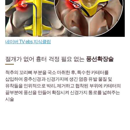
네이버 TV ebs 지식클립
절개가 없어 흉터 걱정 필요 없는
풍선확장술
척추의 꼬리뼈 부분을 국소 마취한 후, 특수한 카테터를
삽입하여 중추신경과 신경가지에 생긴 염증 유발 물질 및
유착들을 인위적으로 박리, 제거하고 협착된 부위에 카테터의
끝부분에 풍선을 만들어 확장시켜 신경가지 통로를 넓혀주는
시술