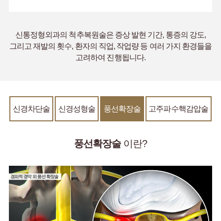
신통정형외과의 척추복원술은 증상 발현 기간, 통증의 강도,
그리고 재발의 횟수, 환자의 직업, 작업량 등 여러 가지 환경들을
고려하여 진행됩니다.
신경차단술
신경성형술
풍선확장술
고주파수핵감압술
풍선확장술
이란?