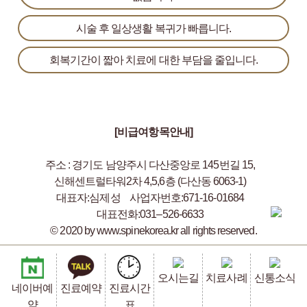
시술 후 일상생활 복귀가 빠릅니다.
회복기간이 짧아 치료에 대한 부담을 줄입니다.
[비급여항목안내]
주소 : 경기도 남양주시 다산중앙로 145번길 15,
신해센트럴타워2차 4,5,6층 (다산동 6063-1)
대표자:심제성
사업자번호:671-16-01684
대표전화:031–526-6633
© 2020 by www.spinekorea.kr all rights reserved.
오시는길
치료사례
신통소식
네이버예
진료예약
진료시간
약
표