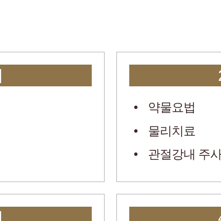
계
약물요법
물리치료
관절강내 주
계