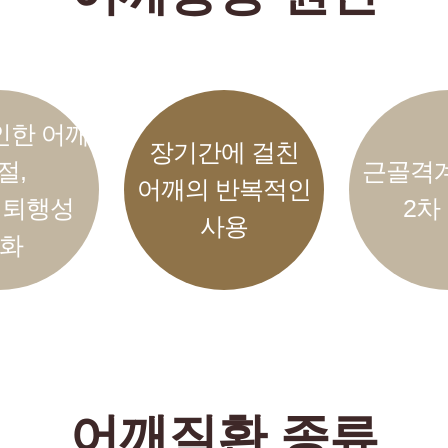
인한 어깨
장기간에 걸친
절,
근골격
어깨의 반복적인
 퇴행성
2차
사용
화
어깨질환 종류