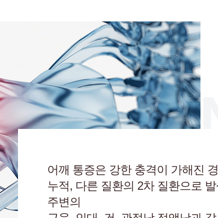
S
어깨 통증은 강한 충격이 가해진 경
누적, 다른 질환의 2차 질환으로 발
주변의
근육, 인대, 건, 관절낭,점액낭과