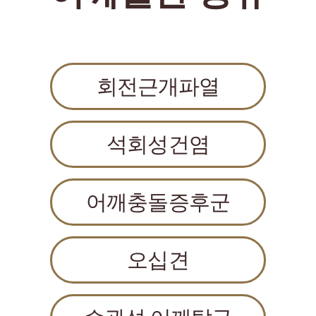
회전근개파열
석회성건염
어깨충돌증후군
오십견