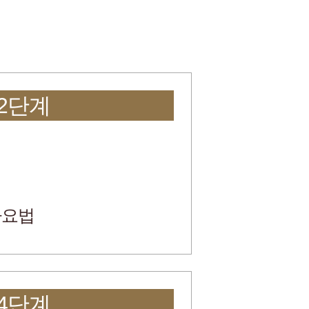
2단계
사요법
4단계