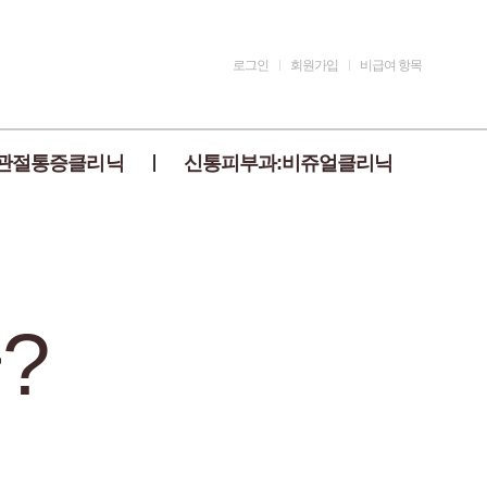
로그인
회원가입
비급여 항목
관절통증클리닉
신통피부과:비쥬얼클리닉
?