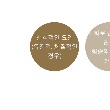
노화로 
선척적인 요인
관
(유전적, 체질적인
힘줄의
경우)
변