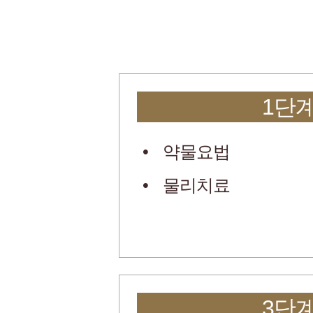
1단
약물요법
물리치료
3단