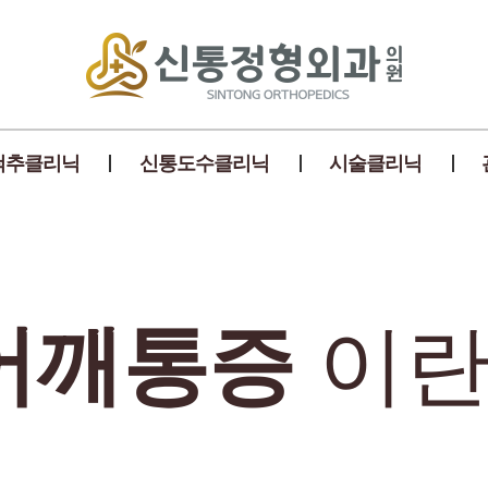
척추클리닉
신통도수클리닉
시술클리닉
어깨통증
이란