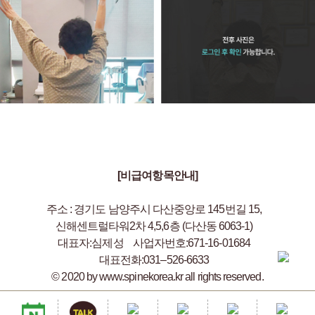
더 많은
'신통 오십견 치료'
사례 보러가기
[비급여항목안내]
주소 : 경기도 남양주시 다산중앙로 145번길 15,
신해센트럴타워2차 4,5,6층 (다산동 6063-1)
대표자:심제성
사업자번호:671-16-01684
대표전화:031–526-6633
© 2020 by www.spinekorea.kr all rights reserved.