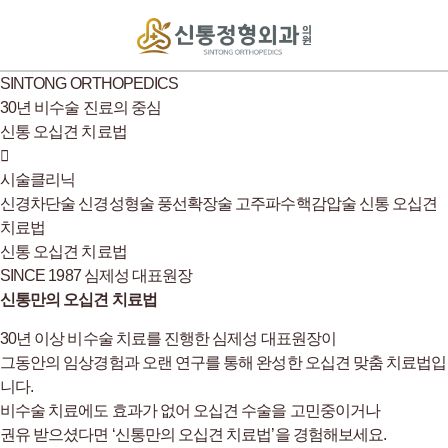
SINTONG ORTHOPEDICS
30년 비수술 진료의 중심
신통 오십견 치료법
시술클리닉
신경차단술
신경성형술
풍선확장술
고주파수핵감압술
신통 오십견
치료법
신통 오십견 치료법
SINCE 1987 심제성 대표원장
신통만의 오십견 치료법
30년 이상 비수술 치료를 진행한 심제성 대표원장이
그동안의 임상경험과 오랜 연구를 통해 완성한 오십견 맞춤 치료법입
니다.
비수술 치료에도 효과가 없어 오십견 수술을 고민중이거나
권유 받으셨다면 ‘신통만의 오십견 치료법’을 경험해보세요.