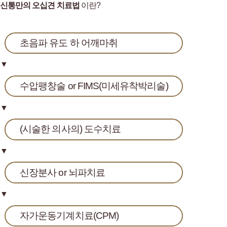
신통만의 오십견 치료법
이란?
초음파 유도 하 어깨마취
▼
수압팽창술 or FIMS(미세유착박리술)
▼
(시술한 의사의) 도수치료
▼
신장분사 or 뇌파치료
▼
자가운동기계치료(CPM)