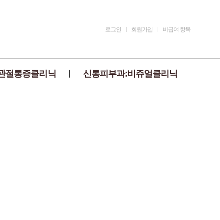
로그인
회원가입
비급여 항목
관절통증클리닉
신통피부과:비쥬얼클리닉
)
이란?