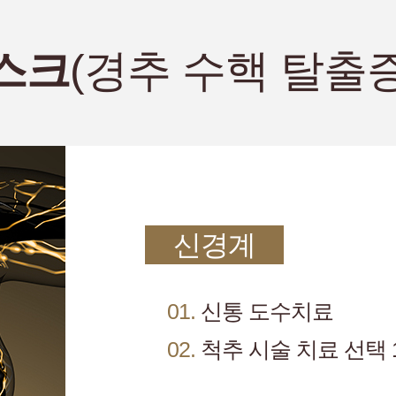
스크
(경추 수핵 탈출증
신경계
01.
신통 도수치료
02.
척추 시술 치료 선택 