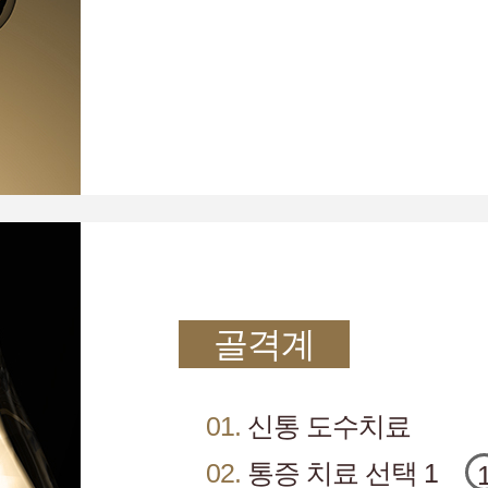
골격계
01.
신통 도수치료
02.
통증 치료 선택 1