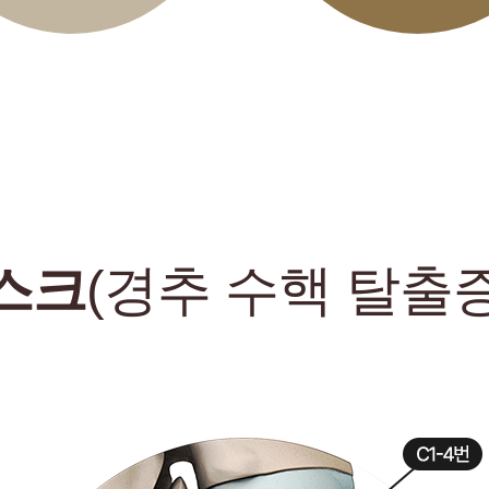
스크
(경추 수핵 탈출증