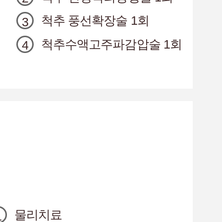
척추 풍선확장술 1회
척추수액고주파감압술 1회
물리치료