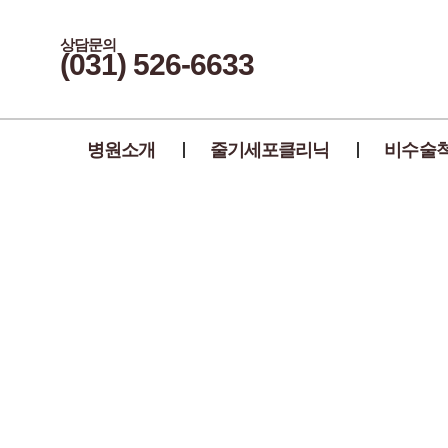
상담문의
(031) 526-6633
병원소개
줄기세포클리닉
비수술
목 디