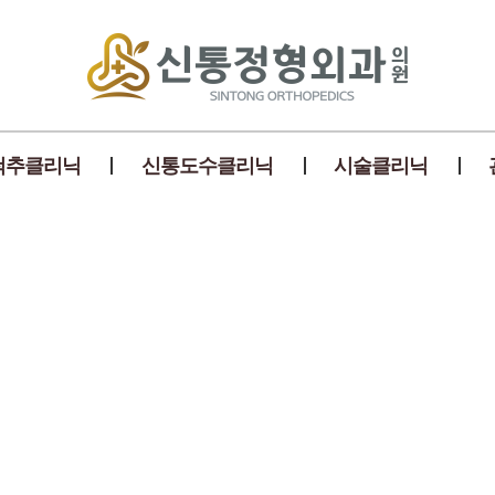
척추클리닉
신통도수클리닉
시술클리닉
스크
(경추 수핵 탈출증