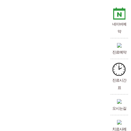
산시키는 쿠션 역할을 합니다.
판의 내부 물질인 수핵이
네이버예
신경 전달에 이상을 유발하게
약
진료예약
이라고 합니다.
진료시간
표
오시는길
치료사례