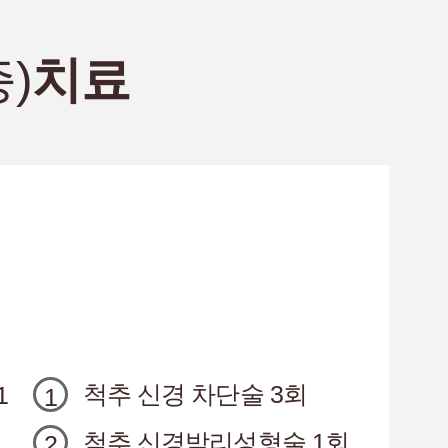
)
치료
척추 신경 차단술 3회
1
척추 신경박리성형술 1회