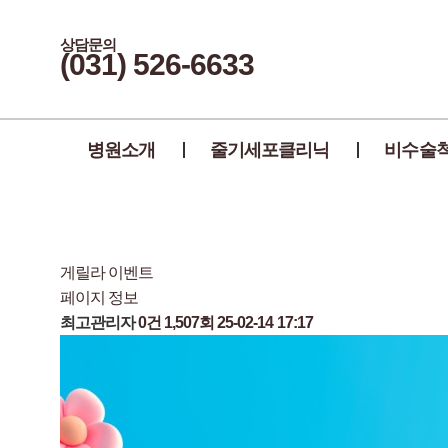
상담문의
(031) 526-6633
병원소개
줄기세포클리닉
비수술
게릴라 이벤트
페이지 정보
최고관리자
0건
1,507회
25-02-14 17:17