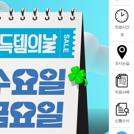
진료시간
표
오시는길
치료사례
신통소식