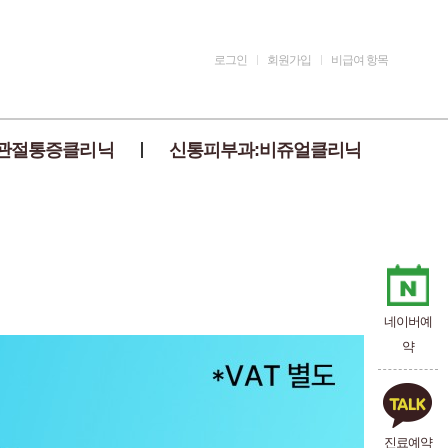
로그인
회원가입
비급여 항목
관절통증클리닉
신통피부과:비쥬얼클리닉
네이버예
약
진료예약