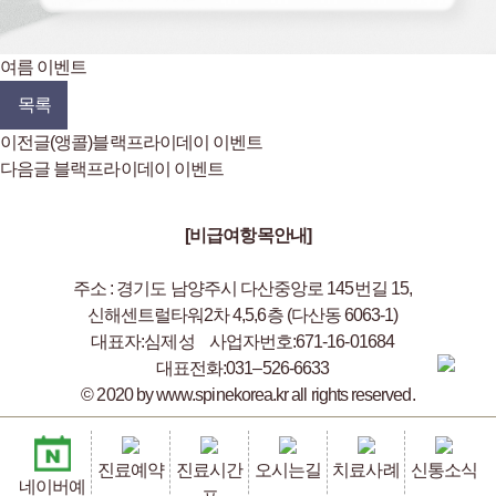
여름 이벤트
목록
이전글
(앵콜)블랙프라이데이 이벤트
다음글
블랙프라이데이 이벤트
[비급여항목안내]
주소 : 경기도 남양주시 다산중앙로 145번길 15,
신해센트럴타워2차 4,5,6층 (다산동 6063-1)
대표자:심제성
사업자번호:671-16-01684
대표전화:031–526-6633
© 2020 by www.spinekorea.kr all rights reserved.
진료예약
진료시간
오시는길
치료사례
신통소식
네이버예