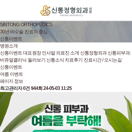
SINTONG ORTHOPEDICS
30년 비수술 진료의 중심
신통이벤트
병원소개
신통이벤트
대표원장 인사말
의료진 소개
신통정형외과
신통피부과:
비쥬얼클리닉
둘러보기
신통소식
치료후기
진료시간 / 오시는길
신통이벤트
여름 이벤트
페이지 정보
최고관리자
0건
944회
24-05-03 11:25