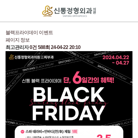
블랙프라이데이 이벤트
페이지 정보
최고관리자
0건
588회
24-04-22 20:10