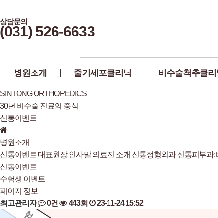
상담문의
(031) 526-6633
병원소개
줄기세포클리닉
비수술척추클리
SINTONG ORTHOPEDICS
30년 비수술 진료의 중심
신통이벤트
병원소개
신통이벤트
대표원장 인사말
의료진 소개
신통정형외과
신통피부과
신통이벤트
수험생 이벤트
페이지 정보
최고관리자
0건
443회
23-11-24 15:52